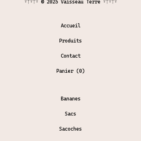
𓍊𓋼𓍊𓋼𓍊 © 2025 Vaisseau Terre 𓍊𓋼𓍊𓋼𓍊
Accueil
Produits
Contact
Panier (
0
)
Bananes
Sacs
Sacoches