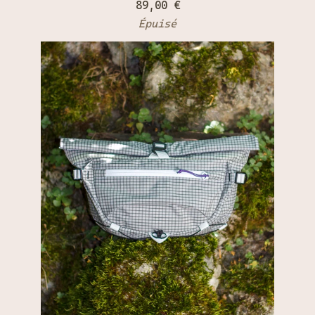
89,00
€
Épuisé