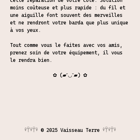
cette réparation de votre côté. Solution
moins coûteuse et plus rapide : du fil et
une aiguille font souvent des merveilles
et ne rendront votre barda que plus unique
à vos yeux.
Tout comme vous le faites avec vos amis,
prenez soin de votre équipement, il vous
le rendra bien.
✿ (▰˘◡˘▰) ✿
𓍊𓋼𓍊𓋼𓍊 © 2025 Vaisseau Terre 𓍊𓋼𓍊𓋼𓍊