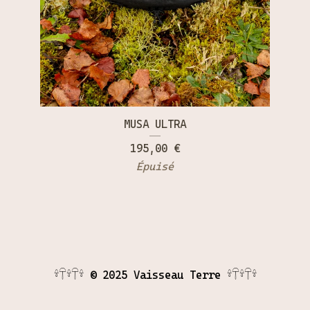
MUSA ULTRA
195,00
€
Épuisé
𓍊𓋼𓍊𓋼𓍊 © 2025 Vaisseau Terre 𓍊𓋼𓍊𓋼𓍊