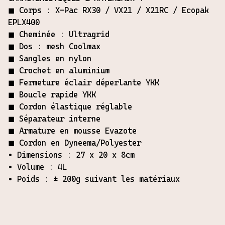
◼︎ Corps : X-Pac RX30 / VX21 / X21RC / Ecopak
EPLX400
◼︎ Cheminée : Ultragrid
◼︎ Dos : mesh Coolmax
◼︎ Sangles en nylon
◼︎ Crochet en aluminium
◼︎ Fermeture éclair déperlante YKK
◼︎ Boucle rapide YKK
◼︎ Cordon élastique réglable
◼︎ Séparateur interne
◼︎ Armature en mousse Evazote
◼︎ Cordon en Dyneema/Polyester
• Dimensions : 27 x 20 x 8cm
• Volume : 4L
• Poids : ± 200g suivant les matériaux