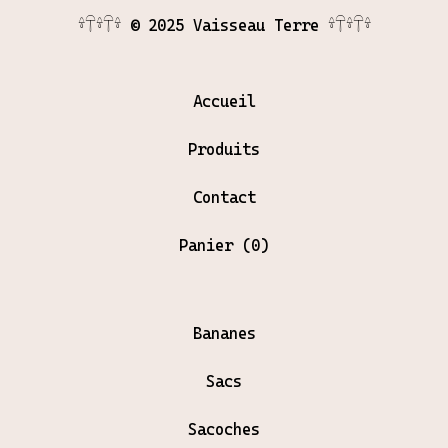
𓍊𓋼𓍊𓋼𓍊 © 2025 Vaisseau Terre 𓍊𓋼𓍊𓋼𓍊
Accueil
Produits
Contact
Panier (
0
)
Bananes
Sacs
Sacoches