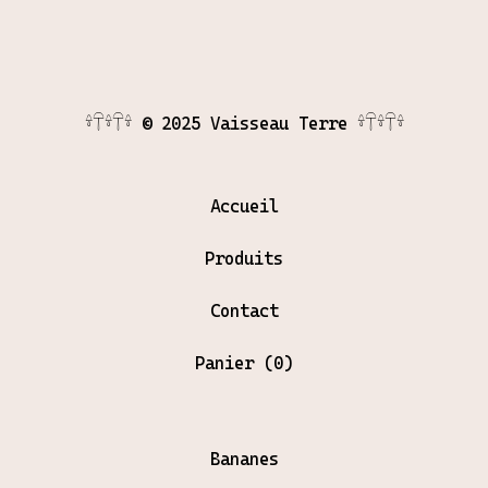
𓍊𓋼𓍊𓋼𓍊 © 2025 Vaisseau Terre 𓍊𓋼𓍊𓋼𓍊
Accueil
Produits
Contact
Panier (
0
)
Bananes