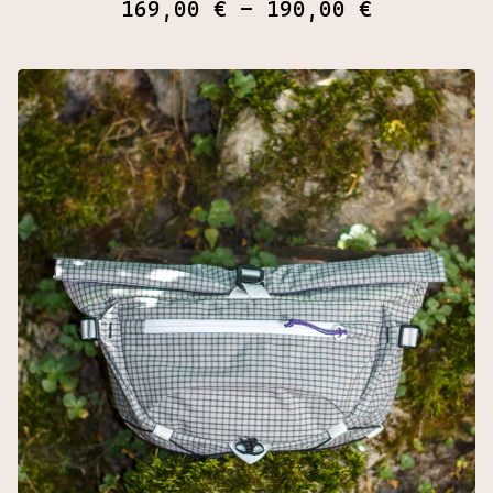
169,00
€
- 190,00
€