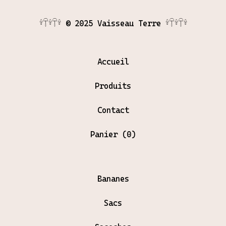
𓍊𓋼𓍊𓋼𓍊 © 2025 Vaisseau Terre 𓍊𓋼𓍊𓋼𓍊
Accueil
Produits
Contact
Panier (
0
)
Bananes
Sacs