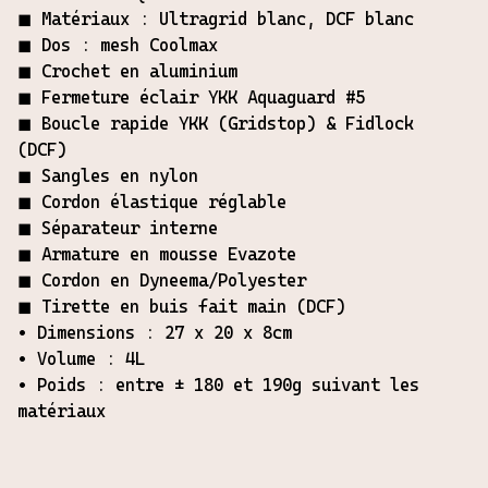
◼︎ Matériaux : Ultragrid blanc, DCF blanc
◼︎ Dos : mesh Coolmax
◼︎ Crochet en aluminium
◼︎ Fermeture éclair YKK Aquaguard #5
◼︎ Boucle rapide YKK (Gridstop) & Fidlock
(DCF)
◼︎ Sangles en nylon
◼︎ Cordon élastique réglable
◼︎ Séparateur interne
◼︎ Armature en mousse Evazote
◼︎ Cordon en Dyneema/Polyester
◼︎ Tirette en buis fait main (DCF)
• Dimensions : 27 x 20 x 8cm
• Volume : 4L
• Poids : entre ± 180 et 190g suivant les
matériaux