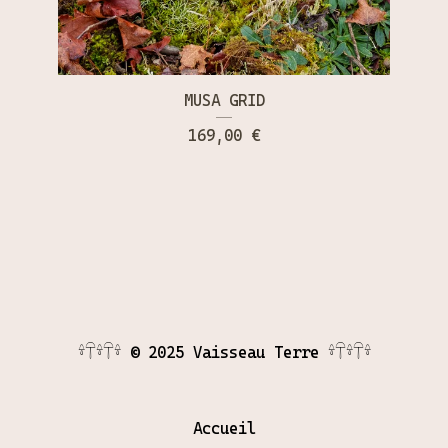
MUSA GRID
169,00
€
𓍊𓋼𓍊𓋼𓍊 © 2025 Vaisseau Terre 𓍊𓋼𓍊𓋼𓍊
Accueil