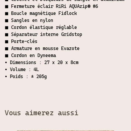
◼︎ Fermeture éclair RiRi AQUAzip® #6
◼︎ Boucle magnétique Fidlock
◼︎ Sangles en nylon
◼︎ Cordon élastique réglable
◼︎ Séparateur interne Gridstop
◼︎ Porte-clés
◼︎ Armature en mousse Evazote
◼︎ Cordon en Dyneema
• Dimensions : 27 x 20 x 8cm
• Volume : 4L
• Poids : ± 205g
Vous aimerez aussi