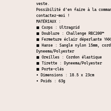
veste.
Possibilité d'en faire à la comma
contactez-moi !
MATÉRIAUX :
◼︎ Corps : Ultragrid
◼︎ Doublure : Challenge RBC200™
◼︎ Fermeture éclair déperlante YKK
◼︎ Hanse : Sangle nylon 15mm, cord
Dyneema/Polyester
◼︎ Oreilles : Cordon élastique
◼︎ Tirette : Dyneema/Polyester
◼︎ Porte-clés
• Dimensions : 18.5 x 23cm
• Poids : 63g