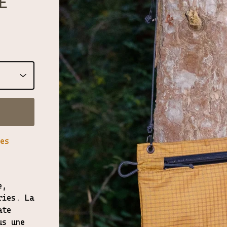
E
es
e,
ries. La
ate
us une