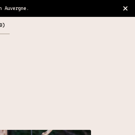
n Auvergne.
0
)