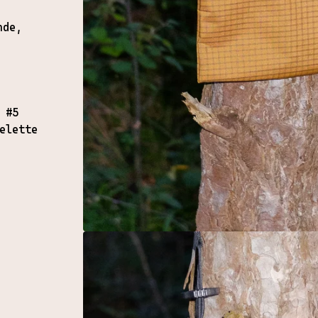
nde,
 #5
elette